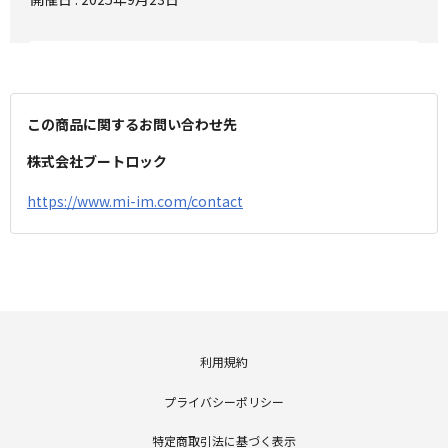
この商品に関するお問い合わせ先
株式会社ブートロック
https://www.mi-im.com/contact
2084
Gm9P3txx8SgyX80aNsHhi2j09L8E4f
利用規約
プライバシーポリシー
特定商取引法に基づく表示